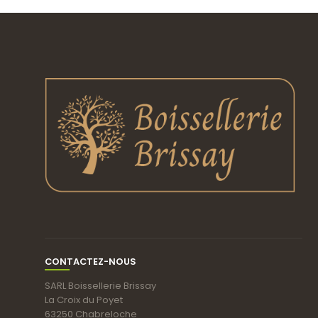
CONTACTEZ-NOUS
SARL Boissellerie Brissay
La Croix du Poyet
63250 Chabreloche