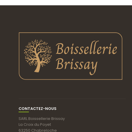
CONTACTEZ-NOUS
SARL Boissellerie Brissay
La Croix du Poyet
63250 Chabreloche