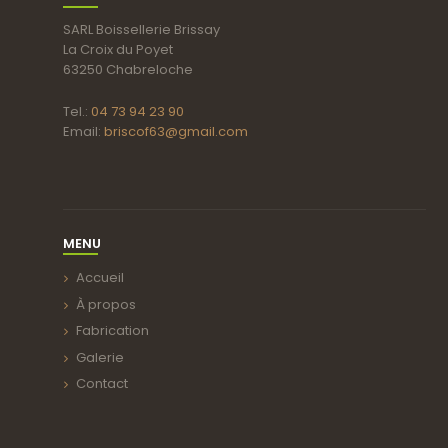
SARL Boissellerie Brissay
La Croix du Poyet
63250 Chabreloche
Tel.:
04 73 94 23 90
Email:
briscof63@gmail.com
MENU
Accueil
À propos
Fabrication
Galerie
Contact