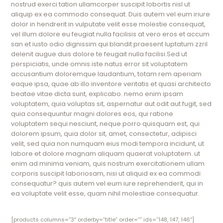
nostrud exerci tation ullamcorper suscipit lobortis nisl ut
aliquip ex ea commodo consequat. Duis autem vel eum iriure
dolor in hendrerit in vulputate velit esse molestie consequat,
vel illum dolore eu feugiat nulla facilisis at vero eros et accum
san et iusto odio dignissim qui blandit praesent luptatum zzril
delenit augue duis dolore te feugait nulla facilisi.Sed ut
perspiciatis, unde omnis iste natus error sit voluptatem
accusantium doloremque laudantium, totam rem aperiam
eaque ipsa, quae ab illo inventore veritatis et quasi architecto
beatae vitae dicta sunt, explicabo. nemo enim ipsam
voluptatem, quia voluptas sit, aspernatur aut odit aut fugit, sed
quia consequuntur magni dolores eos, qui ratione
voluptatem sequi nesciunt, neque porro quisquam est, qui
dolorem ipsum, quia dolor sit, amet, consectetur, adipisci
velit, sed quia non numquam eius modi tempora incidunt, ut
labore et dolore magnam aliquam quaerat voluptatem. ut
enim ad minima veniam, quis nostrum exercitationem ullam
corporis suscipit laboriosam, nisi ut aliquid ex ea commodi
consequatur? quis autem vel eum iure reprehenderit, qui in
ea voluptate velit esse, quam nihil molestiae consequatur.
[products columns=”3″ orderby=”title” order=”” ids=”148, 147, 146″]